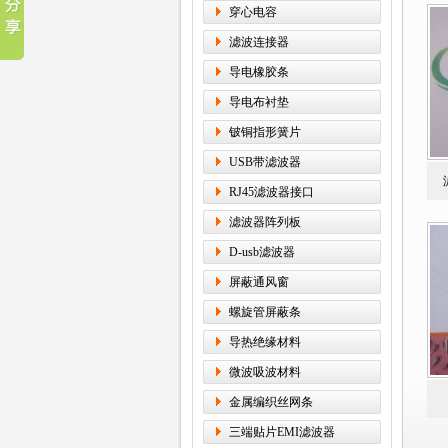
穿心电容
滤波连接器
导电橡胶条
导电布衬垫
铍铜指形簧片
USB带滤波器
RJ45滤波器接口
滤波器阵列板
D-usb滤波器
屏蔽通风窗
螺旋管屏蔽条
导热绝缘材料
微波吸波材料
金属编织丝网条
三端贴片EMI滤波器