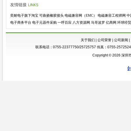
友情链接
LINKS
奕耐电子旗下淘宝
可曲挠橡胶接头
电磁兼容网（EMC）
电磁兼容工程师网
中
电子商务平台
电子元器件采购
一呼百应
八方资源网
马哥波罗
亿商网
环球经
关于我们
|
公司荣誉
|
公司新闻
|
联系电话：0755-22377750/25725757 传真：0755-25725246
Copyright © 2026 深