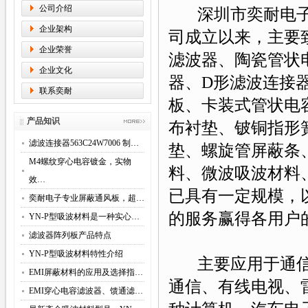
公司介绍
深圳市奕耐电
企业架构
司成立以来，主要
企业荣誉
滤波器
、
陶瓷管状
企业文化
器
、
D形滤波连接
联系奕耐
板
、
卡装式管状电
产品知识
布衬垫
、
铍铜指形
滤波连接器563C24W7006 制…
垫
、
螺旋管屏蔽条
M4螺纹穿心电容镀金，实物
料
、
微波吸波材料
效…
已具有一定规模，
奕耐电子专业屏蔽通风板，超…
的服务赢得各用户
YN-P型吸波材料是一种实心…
滤波器阵列板产品特点
YN-P型吸波材料特性介绍
主要应用于通
EMI屏蔽材料的应用及选择指…
通
信
、有线电视、
EMI穿心电容滤波器、馈通滤…